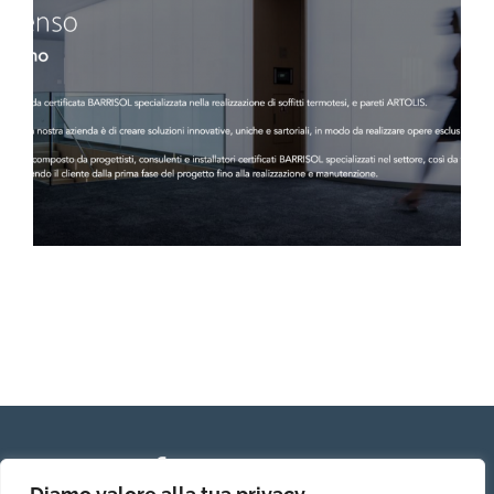
admin
Gennaio 31, 2023
CATEGORY:
MULTILINGUA
GENNAIO 31,
2023
ADMIN
Zoom
Permalink