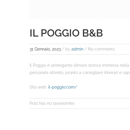
IL POGGIO B&B
31 Gennaio, 2023
/
by
admin
/ No comments
Il Poggio è un’elegante dimora storica immersa nella
personale attento, pronto a consigliare itinerari e sap
Sito web:
il-poggio.com/
Post has no taxonomies