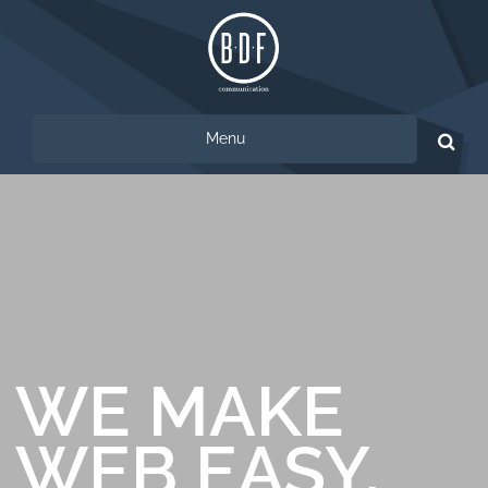
Menu
Ricerca
per:
WE MAKE
WEB EASY.