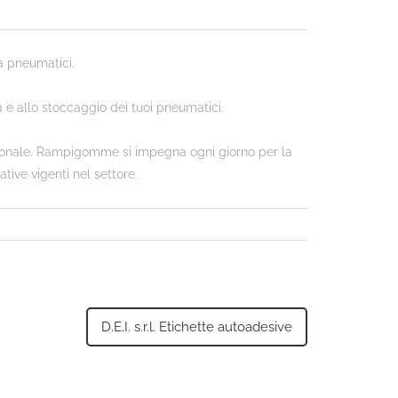
za pneumatici.
a e allo stoccaggio dei tuoi pneumatici.
essionale. Rampigomme si impegna ogni giorno per la
tive vigenti nel settore.
D.E.I. s.r.l. Etichette autoadesive