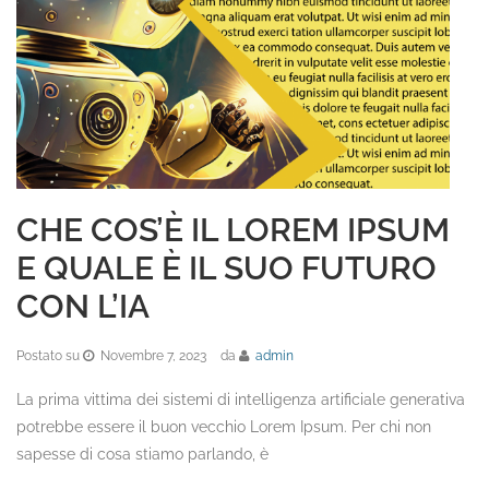
CHE COS’È IL LOREM IPSUM
E QUALE È IL SUO FUTURO
CON L’IA
Postato su
Novembre 7, 2023
da
admin
La prima vittima dei sistemi di intelligenza artificiale generativa
potrebbe essere il buon vecchio Lorem Ipsum. Per chi non
sapesse di cosa stiamo parlando, è