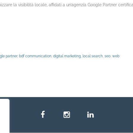
izzare la visibilità locale, affidati a un’agenzia Google Partner certif
gle partner
,
bdf communication
,
digital marketing
,
local search
,
seo
,
web