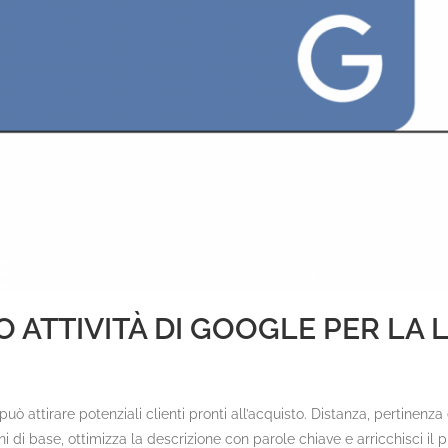
O ATTIVITÀ DI GOOGLE PER LA
uò attirare potenziali clienti pronti all’acquisto. Distanza, pertinenz
ioni di base, ottimizza la descrizione con parole chiave e arricchisci il 