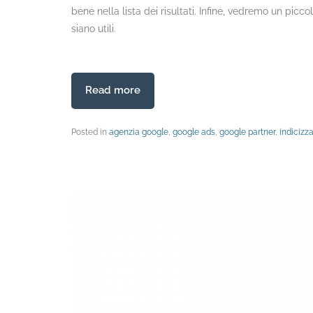
bene nella lista dei risultati. Infine, vedremo un pi
siano utili.
Read more
Posted in
agenzia google
,
google ads
,
google partner
,
indicizz