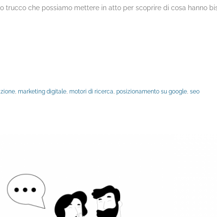
ccolo trucco che possiamo mettere in atto per scoprire di cosa hanno b
azione
,
marketing digitale
,
motori di ricerca
,
posizionamento su google
,
seo