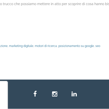
ccolo trucco che possiamo mettere in atto per scoprire di cosa hanno b
azione
,
marketing digitale
,
motori di ricerca
,
posizionamento su google
,
seo