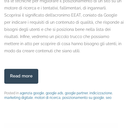
tra le tecniche per migliorare il posizionamento di un sito su un
motore di ricerca e i tentativi, fallimentari, di ingannarli.
Scoprirai il significato dell’acronimo EEAT, coniato da Google
per indicare i requisiti di un contenuto di qualità, che risponde ai
bisogni degli utenti e che si posiziona bene nella lista dei
risultati. Infine, vedremo un piccolo trucco che possiamo
mettere in atto per scoprire di cosa hanno bisogno gli utenti, in
modo da creare contenuti che siano utili.
Read more
Posted in
agenzia google
,
google ads
,
google partner
,
indicizzazione
,
marketing digitale
,
motori di ricerca
,
posizionamento su google
,
seo