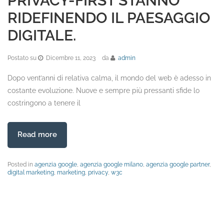
PRIVACY-FIRST STANNO
RIDEFINENDO IL PAESAGGIO
DIGITALE.
Postato su
Dicembre 11, 2023
da
admin
Dopo vent’anni di relativa calma, il mondo del web è adesso in
costante evoluzione. Nuove e sempre più pressanti sfide lo
costringono a tenere il
Read more
Posted in
agenzia google
,
agenzia google milano
,
agenzia google partner
,
digital marketing
,
marketing
,
privacy
,
w3c