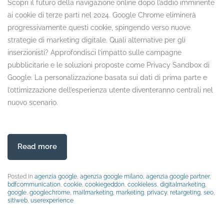
Scopri il futuro della navigazione online dopo l’addio imminente
ai cookie di terze parti nel 2024. Google Chrome eliminerà
progressivamente questi cookie, spingendo verso nuove
strategie di marketing digitale. Quali alternative per gli
inserzionisti? Approfondisci l’impatto sulle campagne
pubblicitarie e le soluzioni proposte come Privacy Sandbox di
Google. La personalizzazione basata sui dati di prima parte e
l’ottimizzazione dell’esperienza utente diventeranno centrali nel
nuovo scenario.
Read more
Posted in
agenzia google
,
agenzia google milano
,
agenzia google partner
,
bdfcommunication
,
cookie
,
cookiegeddon
,
cookieless
,
digitalmarketing
,
google
,
googlechrome
,
mailmarketing
,
marketing
,
privacy
,
retargeting
,
seo
,
sitiweb
,
userexperience