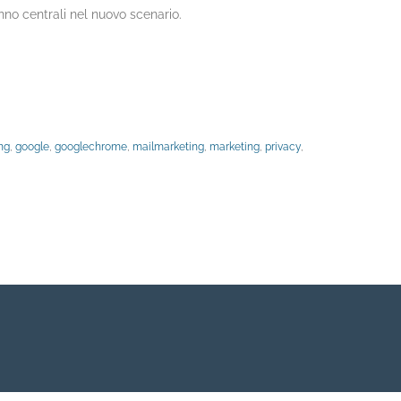
nno centrali nel nuovo scenario.
ng
,
google
,
googlechrome
,
mailmarketing
,
marketing
,
privacy
,