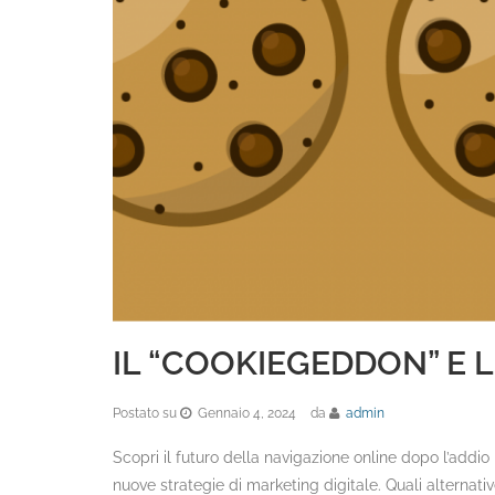
IL “COOKIEGEDDON” E
Postato su
Gennaio 4, 2024
da
admin
Scopri il futuro della navigazione online dopo l’add
nuove strategie di marketing digitale. Quali alternati