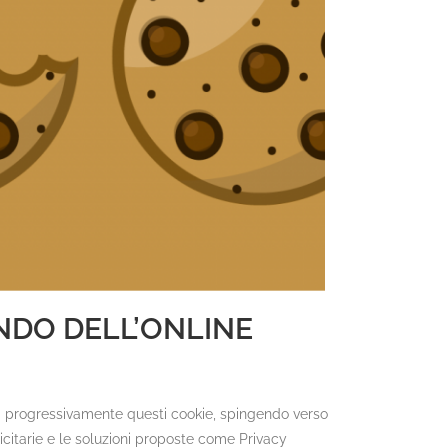
NDO DELL’ONLINE
rà progressivamente questi cookie, spingendo verso
icitarie e le soluzioni proposte come Privacy