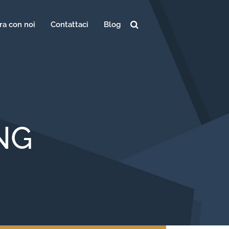
ra con noi
Contattaci
Blog
Ricerca
per:
NG