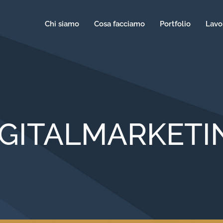
Chi siamo
Cosa facciamo
Portfolio
Lavo
IGITALMARKETI