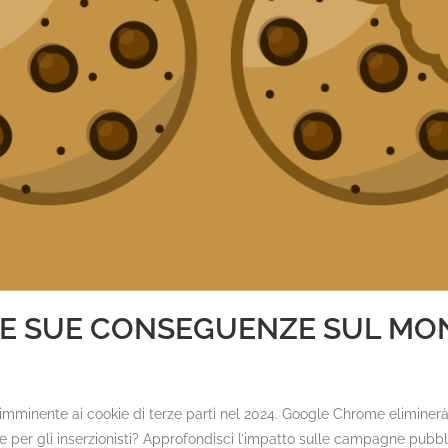
 LE SUE CONSEGUENZE SUL MO
io imminente ai cookie di terze parti nel 2024. Google Chrome elimine
ve per gli inserzionisti? Approfondisci l’impatto sulle campagne pubbl