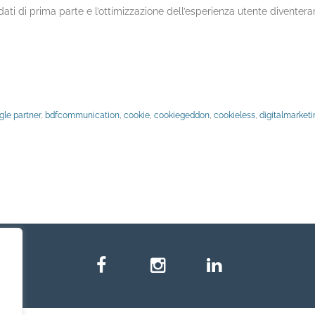
ti di prima parte e l’ottimizzazione dell’esperienza utente diventera
gle partner
,
bdfcommunication
,
cookie
,
cookiegeddon
,
cookieless
,
digitalmarketi