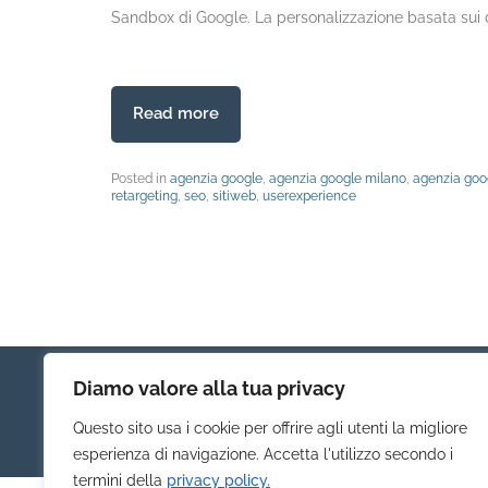
Sandbox di Google. La personalizzazione basata sui da
Read more
Posted in
agenzia google
,
agenzia google milano
,
agenzia goo
retargeting
,
seo
,
sitiweb
,
userexperience
Diamo valore alla tua privacy
Questo sito usa i cookie per offrire agli utenti la migliore
esperienza di navigazione. Accetta l'utilizzo secondo i
termini della
privacy policy.