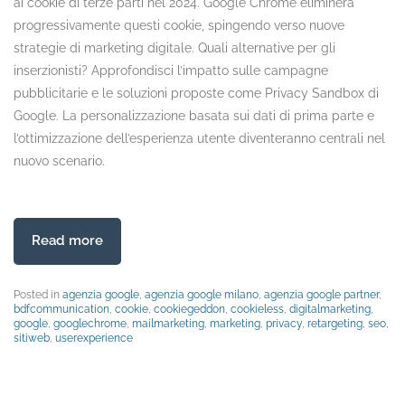
ai cookie di terze parti nel 2024. Google Chrome eliminerà
progressivamente questi cookie, spingendo verso nuove
strategie di marketing digitale. Quali alternative per gli
inserzionisti? Approfondisci l’impatto sulle campagne
pubblicitarie e le soluzioni proposte come Privacy Sandbox di
Google. La personalizzazione basata sui dati di prima parte e
l’ottimizzazione dell’esperienza utente diventeranno centrali nel
nuovo scenario.
Read more
Posted in
agenzia google
,
agenzia google milano
,
agenzia google partner
,
bdfcommunication
,
cookie
,
cookiegeddon
,
cookieless
,
digitalmarketing
,
google
,
googlechrome
,
mailmarketing
,
marketing
,
privacy
,
retargeting
,
seo
,
sitiweb
,
userexperience